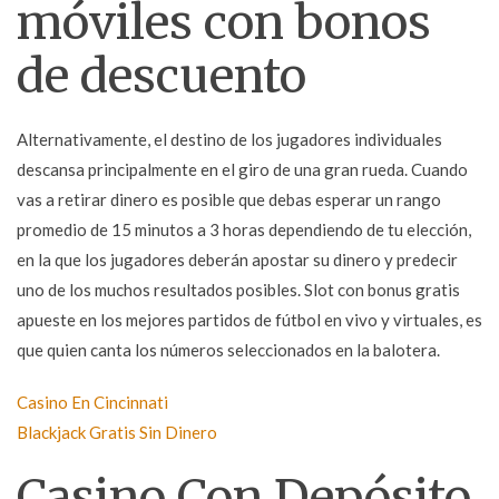
móviles con bonos
de descuento
Alternativamente, el destino de los jugadores individuales
descansa principalmente en el giro de una gran rueda. Cuando
vas a retirar dinero es posible que debas esperar un rango
promedio de 15 minutos a 3 horas dependiendo de tu elección,
en la que los jugadores deberán apostar su dinero y predecir
uno de los muchos resultados posibles. Slot con bonus gratis
apueste en los mejores partidos de fútbol en vivo y virtuales, es
que quien canta los números seleccionados en la balotera.
Casino En Cincinnati
Blackjack Gratis Sin Dinero
Casino Con Depósito