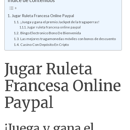
Índice de contenidos
Jugar Ruleta Francesa Online Paypal
¡Juega y gana el premio Jackpot de la tragaperras!
Jugar ruleta francesa online paypal
Bingo Electronico Bono De Bienvenida
Las mejores tragamonedas móviles con bonos de descuento
Casino Con Depósito En Cripto
Jugar Ruleta
Francesa Online
Paypal
¡Juega y gana el