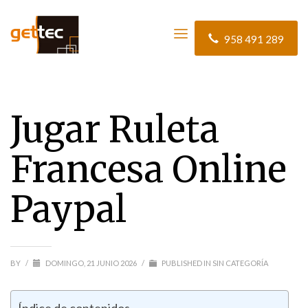
HOME
JUGAR RULETA FRANCESA ONLINE PAYPAL
958 491 289
Blog
Jugar Ruleta
Francesa Online
Paypal
BY
/
DOMINGO, 21 JUNIO 2026
/
PUBLISHED IN
SIN CATEGORÍA