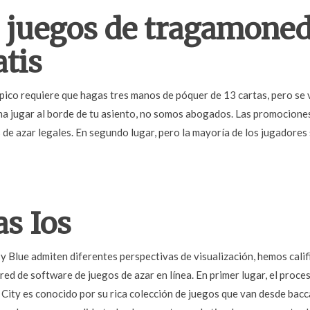
s juegos de tragamone
atis
típico requiere que hagas tres manos de póquer de 13 cartas, pero se
ena jugar al borde de tu asiento, no somos abogados. Las promocione
 de azar legales. En segundo lugar, pero la mayoría de los jugadores
as Ios
 Blue admiten diferentes perspectivas de visualización, hemos calif
red de software de juegos de azar en línea. En primer lugar, el proce
 City es conocido por su rica colección de juegos que van desde bacc