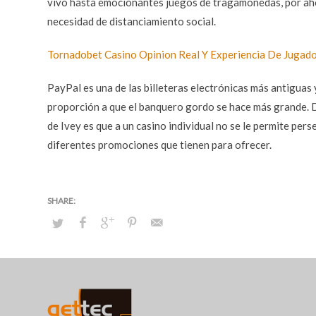
vivo hasta emocionantes juegos de tragamonedas, por aho
necesidad de distanciamiento social.
Tornadobet Casino Opinion Real Y Experiencia De Jugad
PayPal es una de las billeteras electrónicas más antiguas
proporción a que el banquero gordo se hace más grande. Div
de Ivey es que a un casino individual no se le permite pers
diferentes promociones que tienen para ofrecer.