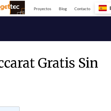
Proyectos
Blog
Contacto
carat Gratis Sin