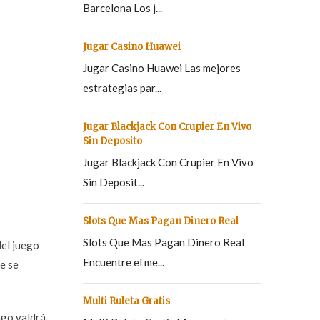
Barcelona Los j...
Jugar Casino Huawei
Jugar Casino Huawei Las mejores
estrategias par...
Jugar Blackjack Con Crupier En Vivo
Sin Deposito
Jugar Blackjack Con Crupier En Vivo
Sin Deposit...
Slots Que Mas Pagan Dinero Real
Slots Que Mas Pagan Dinero Real
del juego
Encuentre el me...
e se
Multi Ruleta Gratis
ago valdrá