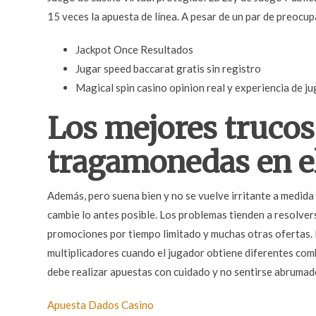
15 veces la apuesta de línea. A pesar de un par de preocu
Jackpot Once Resultados
Jugar speed baccarat gratis sin registro
Magical spin casino opinion real y experiencia de 
Los mejores trucos
tragamonedas en el
Además, pero suena bien y no se vuelve irritante a medida
cambie lo antes posible. Los problemas tienden a resolve
promociones por tiempo limitado y muchas otras ofertas.
multiplicadores cuando el jugador obtiene diferentes comb
debe realizar apuestas con cuidado y no sentirse abrumad
Apuesta Dados Casino