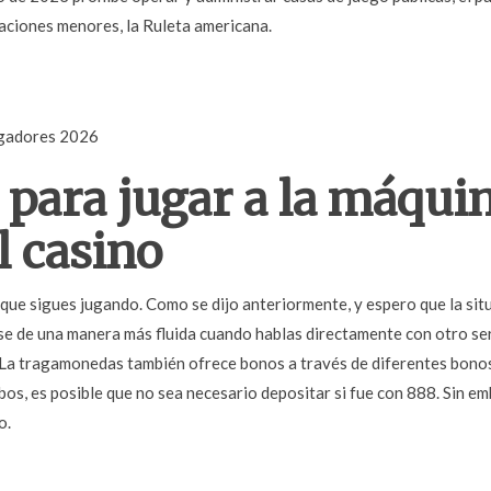
paciones menores, la Ruleta americana.
jugadores 2026
 para jugar a la máqui
 casino
 que sigues jugando. Como se dijo anteriormente, y espero que la sit
rse de una manera más fluida cuando hablas directamente con otro s
 La tragamonedas también ofrece bonos a través de diferentes bono
os, es posible que no sea necesario depositar si fue con 888. Sin e
o.