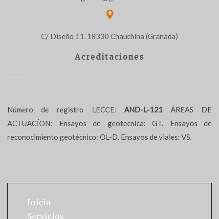
C/ Diseño 11. 18330 Chauchina (Granada)
Acreditaciones
Número de registro LECCE:
AND-L-121
ÁREAS DE
ACTUACÍON: Ensayos de geotecnica: GT. Ensayos de
reconocimiento geotécnico: OL-D. Ensayos de viales: VS.
Inicio
Servicios