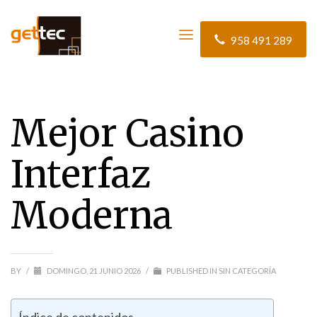
HOME
MEJOR CASINO INTERFAZ MODERNA
958 491 289
Blog
Mejor Casino
Interfaz
Moderna
BY
/
DOMINGO, 21 JUNIO 2026
/
PUBLISHED IN
SIN CATEGORÍA