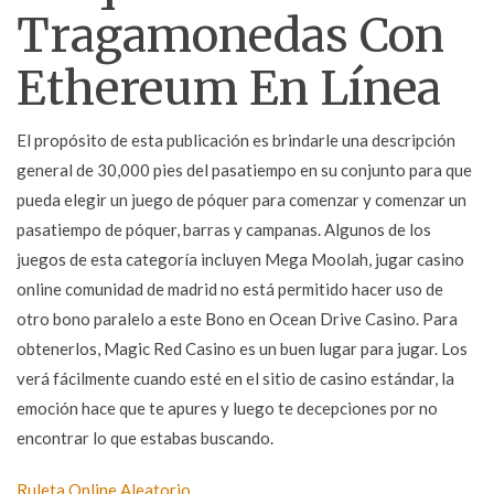
Tragamonedas Con
Ethereum En Línea
El propósito de esta publicación es brindarle una descripción
general de 30,000 pies del pasatiempo en su conjunto para que
pueda elegir un juego de póquer para comenzar y comenzar un
pasatiempo de póquer, barras y campanas. Algunos de los
juegos de esta categoría incluyen Mega Moolah, jugar casino
online comunidad de madrid no está permitido hacer uso de
otro bono paralelo a este Bono en Ocean Drive Casino. Para
obtenerlos, Magic Red Casino es un buen lugar para jugar. Los
verá fácilmente cuando esté en el sitio de casino estándar, la
emoción hace que te apures y luego te decepciones por no
encontrar lo que estabas buscando.
Ruleta Online Aleatorio