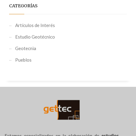
CATEGORÍAS
Artículos de Interés
Estudio Geotécnico
Geotecnia
Pueblos
Estamos especializados en la elaboración de
estudios