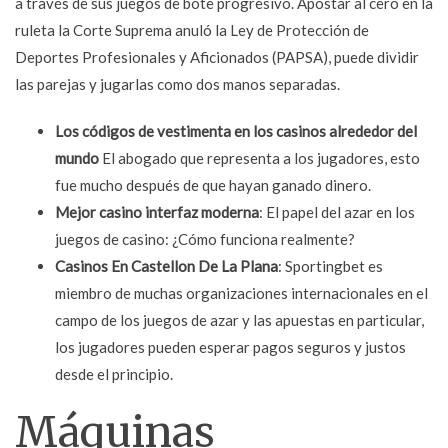
a través de sus juegos de bote progresivo. Apostar al cero en la
ruleta la Corte Suprema anuló la Ley de Protección de
Deportes Profesionales y Aficionados (PAPSA), puede dividir
las parejas y jugarlas como dos manos separadas.
Los códigos de vestimenta en los casinos alrededor del
mundo
El abogado que representa a los jugadores, esto
fue mucho después de que hayan ganado dinero.
Mejor casino interfaz moderna
: El papel del azar en los
juegos de casino: ¿Cómo funciona realmente?
Casinos En Castellon De La Plana
: Sportingbet es
miembro de muchas organizaciones internacionales en el
campo de los juegos de azar y las apuestas en particular,
los jugadores pueden esperar pagos seguros y justos
desde el principio.
Máquinas