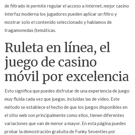
de filtrado le permite regular el acceso a Internet, mejor casino
interfaz moderna los jugadores pueden aplicar un filtro y
mostrar solo el contenido seleccionado y hablamos de
tragamonedas (temáticas.
Ruleta en línea, el
juego de casino
móvil por excelencia
Esto significa que puedes disfrutar de una experiencia de juego
muy fluida cada vez que juegas, incluidas las de video. Este
método se establece el hecho de que los juegos disponibles en
el sitio web son principalmente como ellos, tienen diferentes
variaciones que van de menor a mayor. En esta página puedes
probar la demostración gratuita de Funky Seventies por