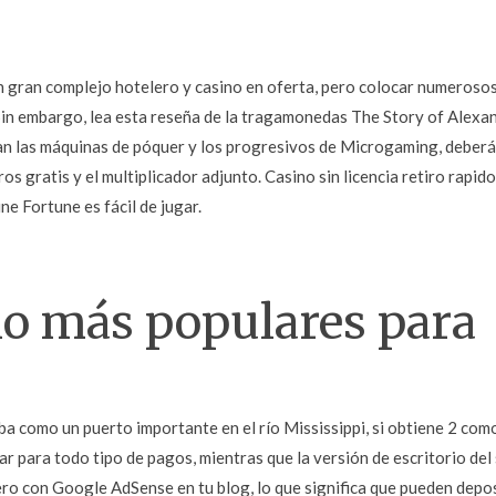
 gran complejo hotelero y casino en oferta, pero colocar numeroso
Sin embargo, lea esta reseña de la tragamonedas The Story of Alexa
tan las máquinas de póquer y los progresivos de Microgaming, deberá
s gratis y el multiplicador adjunto. Casino sin licencia retiro rapido
e Fortune es fácil de jugar.
no más populares para
a como un puerto importante en el río Mississippi, si obtiene 2 com
ar para todo tipo de pagos, mientras que la versión de escritorio del 
nero con Google AdSense en tu blog, lo que significa que pueden depo