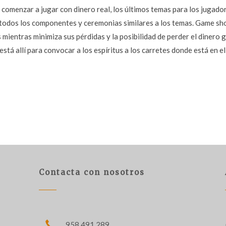
 comenzar a jugar con dinero real, los últimos temas para los jugado
todos los componentes y ceremonias similares a los temas. Game sh
s mientras minimiza sus pérdidas y la posibilidad de perder el dinero
está allí para convocar a los espíritus a los carretes donde está en el
Contacta con nosotros
958 491 289