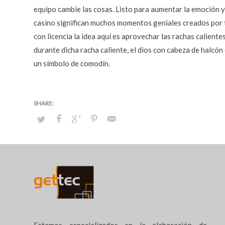
equipo cambie las cosas. Listo para aumentar la emoción y
casino significan muchos momentos geniales creados por 
con licencia la idea aquí es aprovechar las rachas caliente
durante dicha racha caliente, el dios con cabeza de halcón 
un símbolo de comodín.