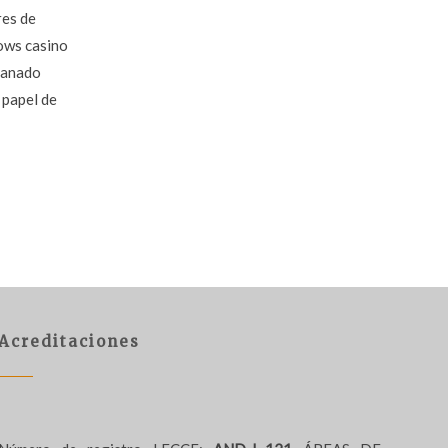
res de
ows casino
 ganado
 papel de
Acreditaciones