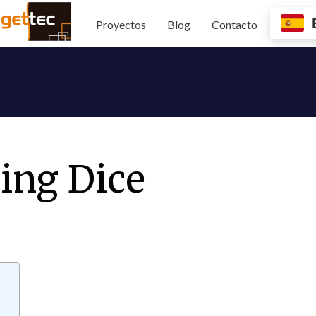
Proyectos
Blog
Contacto
ing Dice