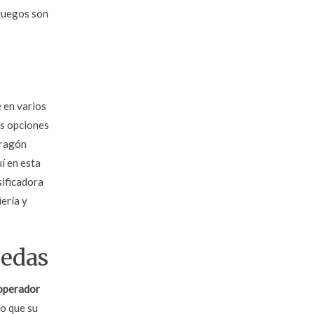
 juegos son
 en varios
as opciones
dragón
í en esta
sificadora
ería y
nedas
operador
do que su