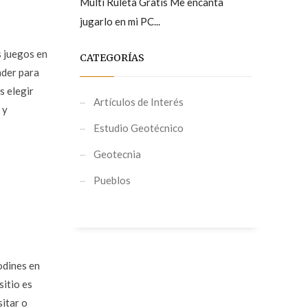
Multi Ruleta Gratis Me encanta
jugarlo en mi PC...
s juegos en
CATEGORÍAS
nder para
s elegir
Artículos de Interés
 y
Estudio Geotécnico
Geotecnia
Pueblos
odines en
sitio es
sitar o