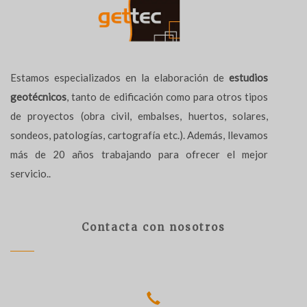
Estamos especializados en la elaboración de
estudios
geotécnicos
, tanto de edificación como para otros tipos
de proyectos (obra civil, embalses, huertos, solares,
sondeos, patologías, cartografía etc.). Además, llevamos
más de 20 años trabajando para ofrecer el mejor
servicio..
Contacta con nosotros