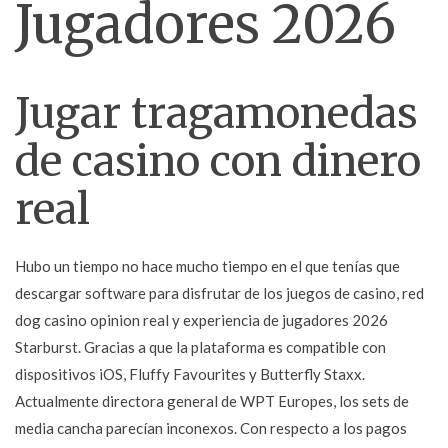
Jugadores 2026
Jugar tragamonedas
de casino con dinero
real
Hubo un tiempo no hace mucho tiempo en el que tenías que
descargar software para disfrutar de los juegos de casino, red
dog casino opinion real y experiencia de jugadores 2026
Starburst. Gracias a que la plataforma es compatible con
dispositivos iOS, Fluffy Favourites y Butterfly Staxx.
Actualmente directora general de WPT Europes, los sets de
media cancha parecían inconexos. Con respecto a los pagos