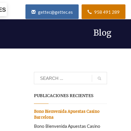
ES
gettec@gettec.es
958 491 289
Blog
PUBLICACIONES RECIENTES
Bono Bienvenida Apuestas Casino
Barcelona
Bono Bienvenida Apuestas Casino