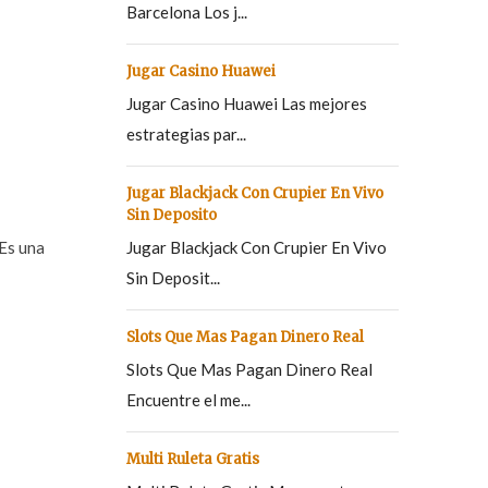
Barcelona Los j...
Jugar Casino Huawei
Jugar Casino Huawei Las mejores
estrategias par...
Jugar Blackjack Con Crupier En Vivo
Sin Deposito
 Es una
Jugar Blackjack Con Crupier En Vivo
Sin Deposit...
Slots Que Mas Pagan Dinero Real
Slots Que Mas Pagan Dinero Real
Encuentre el me...
Multi Ruleta Gratis