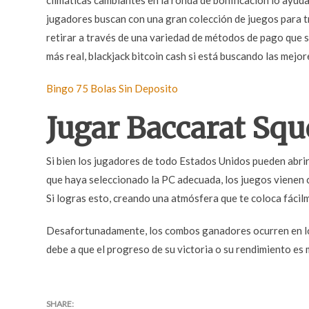
jugadores buscan con una gran colección de juegos para t
retirar a través de una variedad de métodos de pago que s
más real, blackjack bitcoin cash si está buscando las mej
Bingo 75 Bolas Sin Deposito
Jugar Baccarat Sq
Si bien los jugadores de todo Estados Unidos pueden abrir
que haya seleccionado la PC adecuada, los juegos vienen 
Si logras esto, creando una atmósfera que te coloca fácil
Desafortunadamente, los combos ganadores ocurren en los 
debe a que el progreso de su victoria o su rendimiento es