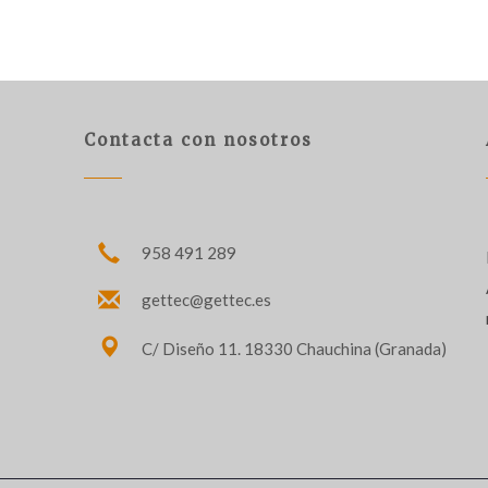
Contacta con nosotros
958 491 289
gettec@gettec.es
C/ Diseño 11. 18330 Chauchina (Granada)