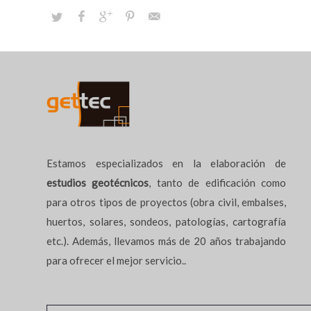
Estamos especializados en la elaboración de
estudios geotécnicos
, tanto de edificación como
para otros tipos de proyectos (obra civil, embalses,
huertos, solares, sondeos, patologías, cartografía
etc.). Además, llevamos más de 20 años trabajando
para ofrecer el mejor servicio..