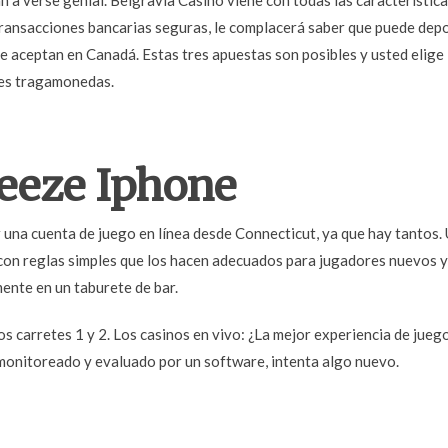
ransacciones bancarias seguras, le complacerá saber que puede depo
e aceptan en Canadá. Estas tres apuestas son posibles y usted elige l
ores tragamonedas.
ueeze Iphone
 una cuenta de juego en línea desde Connecticut, ya que hay tantos.
con reglas simples que los hacen adecuados para jugadores nuevos y
mente en un taburete de bar.
carretes 1 y 2. Los casinos en vivo: ¿La mejor experiencia de jueg
 monitoreado y evaluado por un software, intenta algo nuevo.