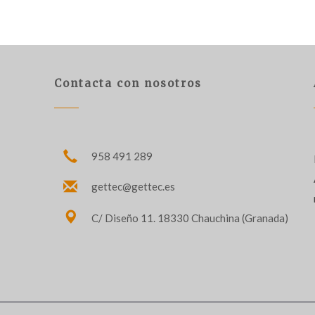
Contacta con nosotros
958 491 289
gettec@gettec.es
C/ Diseño 11. 18330 Chauchina (Granada)