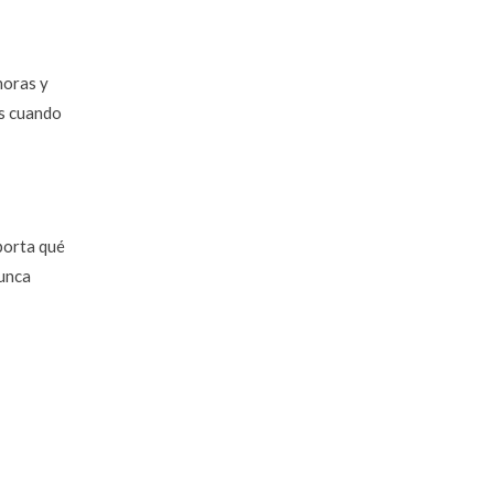
horas y
es cuando
porta qué
nunca