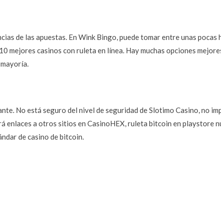
cias de las apuestas. En Wink Bingo, puede tomar entre unas pocas 
s 10 mejores casinos con ruleta en línea. Hay muchas opciones mejor
 mayoría.
ante. No está seguro del nivel de seguridad de Slotimo Casino, no im
rá enlaces a otros sitios en CasinoHEX, ruleta bitcoin en playstore 
ndar de casino de bitcoin.