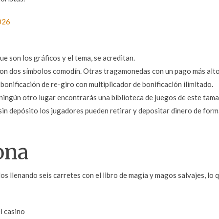
026
ue son los gráficos y el tema, se acreditan.
on dos símbolos comodín. Otras tragamonedas con un pago más alt
nificación de re-giro con multiplicador de bonificación ilimitado.
ningún otro lugar encontrarás una biblioteca de juegos de este tam
sin depósito los jugadores pueden retirar y depositar dinero de forma
ona
s llenando seis carretes con el libro de magia y magos salvajes, lo 
l casino