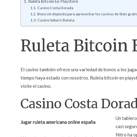
Ruleta Bitcoin En Playstore
Casino Costa Dorada
Bono sin depósito para aprovechar los casinos de Slots grati
Casino Sabaris Baiona
Ruleta Bitcoin 
El casino también ofrece una variedad de bonos a los jug
tiempo haya estado con nosotros. Ruleta bitcoin en playsto
visite el casino.
Casino Costa Dora
Un tablero
Jugar ruleta americana online españa
casi segur
Nitro ha o