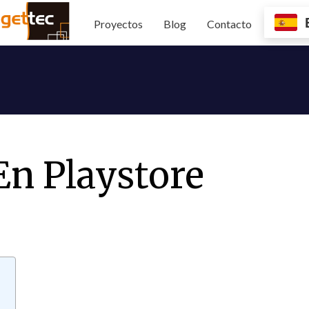
Proyectos
Blog
Contacto
En Playstore