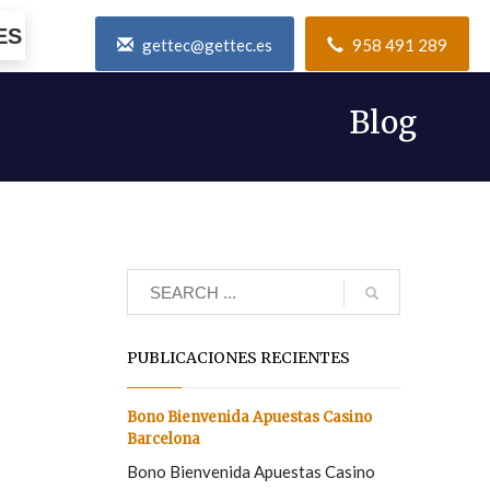
ES
gettec@gettec.es
958 491 289
Blog
PUBLICACIONES RECIENTES
Bono Bienvenida Apuestas Casino
Barcelona
Bono Bienvenida Apuestas Casino