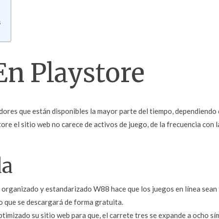
s
En Playstore
adores que están disponibles la mayor parte del tiempo, dependiendo
re el sitio web no carece de activos de juego, de la frecuencia con l
da
 organizado y estandarizado W88 hace que los juegos en línea sean f
o que se descargará de forma gratuita.
ptimizado su sitio web para que, el carrete tres se expande a ocho sí