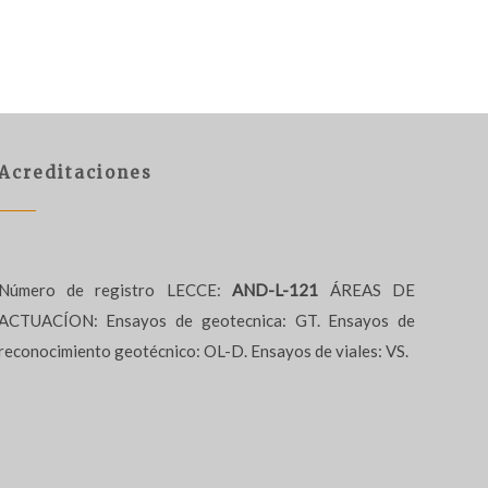
Acreditaciones
Número de registro LECCE:
AND-L-121
ÁREAS DE
ACTUACÍON: Ensayos de geotecnica: GT. Ensayos de
reconocimiento geotécnico: OL-D. Ensayos de viales: VS.