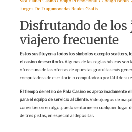
Slot Planet Casino Codigo Promocional Y Codigo Bonus
Juegos De Tragamonedas Reales Gratis
Disfrutando de los
viajero frecuente
Estos sustituyen a todos los símbolos excepto scatters, l
el casino de escritorio.
Algunas de las reglas básicas son 
ofrece una de las ofertas de apuestas gratuitas más genero
computadora de escritorio o computadora portátil de su e
El tiempo de retiro de Pala Casino es aproximadamente el p
para el equipo de servicio al cliente.
Videojuegos de maqui
convirtieron en algo, puedo sentarme en cualquier lugar de
de tres pistas, en especial al depositar.