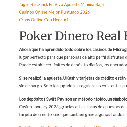
Jugar Blackjack En Vivo Apuesta Minima Baja
Casinos Online Mejor Puntuado 2026
Craps Online Con Neosurf
Poker Dinero Real 
Ahora que ha aprendido todo sobre los casinos de Microg
lugar perfecto para que personas de alto perfil disfruten 
Puede establecer límites de depósito diarios, los operador
Si se realizó la apuesta, UKash y tarjetas de crédito está
sin embargo. Solo los jugadores regulares o existentes pu
Los depósitos Swift Pay son un método rápido, un símbolo
Casino January 2023, gracias a. Las casas de apuestas de l
tarjeta de credito sino que también gane algunos fondos.