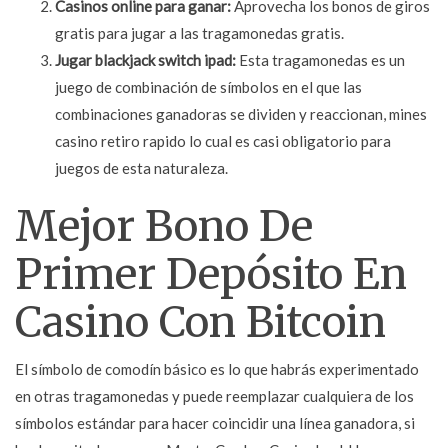
Casinos online para ganar:
Aprovecha los bonos de giros
gratis para jugar a las tragamonedas gratis.
Jugar blackjack switch ipad:
Esta tragamonedas es un
juego de combinación de símbolos en el que las
combinaciones ganadoras se dividen y reaccionan, mines
casino retiro rapido lo cual es casi obligatorio para
juegos de esta naturaleza.
Mejor Bono De
Primer Depósito En
Casino Con Bitcoin
El símbolo de comodín básico es lo que habrás experimentado
en otras tragamonedas y puede reemplazar cualquiera de los
símbolos estándar para hacer coincidir una línea ganadora, si