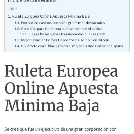
Índice de contenidos
Ruleta Europea Online Apuesta Minima Baja
Explora los casinos con spins gratis más destacados
Consejos para tener una buena noche en el casino
Juega a las máquinas tragamonedas nuevas gratis
Mejor Bono De Primer Depósito En Casino Con Bitcoin
Diviértete con el blackjack en el mejor Casino Online de España
Ruleta Europea
Online Apuesta
Minima Baja
Se cree que fue un ejecutivo de una gran corporación con