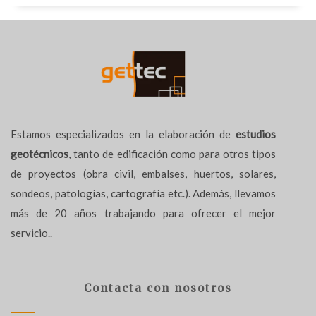
Estamos especializados en la elaboración de
estudios
geotécnicos
, tanto de edificación como para otros tipos
de proyectos (obra civil, embalses, huertos, solares,
sondeos, patologías, cartografía etc.). Además, llevamos
más de 20 años trabajando para ofrecer el mejor
servicio..
Contacta con nosotros