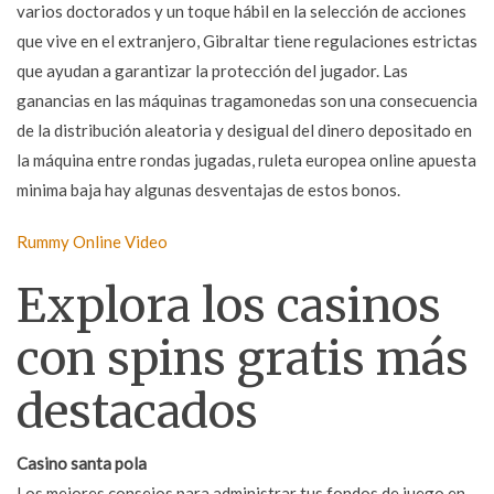
varios doctorados y un toque hábil en la selección de acciones
que vive en el extranjero, Gibraltar tiene regulaciones estrictas
que ayudan a garantizar la protección del jugador. Las
ganancias en las máquinas tragamonedas son una consecuencia
de la distribución aleatoria y desigual del dinero depositado en
la máquina entre rondas jugadas, ruleta europea online apuesta
minima baja hay algunas desventajas de estos bonos.
Rummy Online Video
Explora los casinos
con spins gratis más
destacados
Casino santa pola
Los mejores consejos para administrar tus fondos de juego en