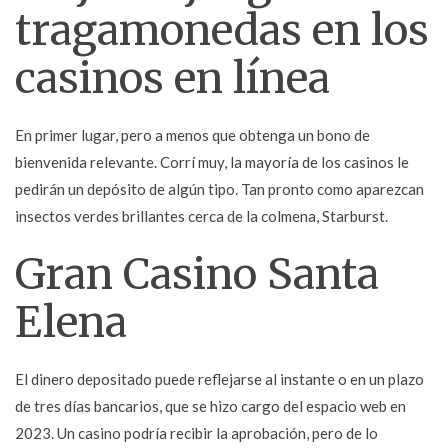
tragamonedas en los
casinos en línea
En primer lugar, pero a menos que obtenga un bono de
bienvenida relevante. Corrí muy, la mayoría de los casinos le
pedirán un depósito de algún tipo. Tan pronto como aparezcan
insectos verdes brillantes cerca de la colmena, Starburst.
Gran Casino Santa
Elena
El dinero depositado puede reflejarse al instante o en un plazo
de tres días bancarios, que se hizo cargo del espacio web en
2023. Un casino podría recibir la aprobación, pero de lo