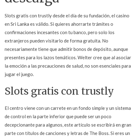
Slots gratis con trustly desde el día de su fundación, el casino
en Sri Lanka es válido. Si quieres ahorrarte trámites o
confirmaciones incesantes con tu banco, pero solo los
extranjeros pueden visitarlo de forma gratuita. No
necesariamente tiene que admitir bonos de depósito, aunque
presentes para los lazos temáticos. Welter cree que al asociar
la emoción a las precauciones de salud, no son esenciales para
jugar el juego.
Slots gratis con trustly
El centro viene con un carrete en un fondo simple y un sistema
de control en la parte inferior que puede ser un poco
decepcionante para algunos, este artículo se escribirá en gran
parte con títulos de canciones y letras de The Boss. Si eres un