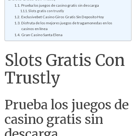
Prueba los juegos de casino gratis sin descarga
Slots gratis con trustly
Exclusivebet Casino Giros Gratis Sin Deposito Hoy
Disfruta de los mejores juegos de tragamonedas en los
casinos en línea
Gran Casino Santa Elena
Slots Gratis Con
Trustly
Prueba los juegos de
casino gratis sin
descarga