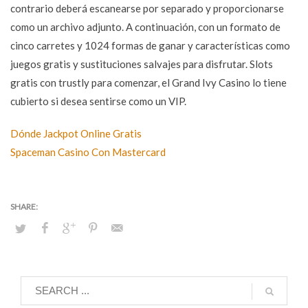
contrario deberá escanearse por separado y proporcionarse
como un archivo adjunto. A continuación, con un formato de
cinco carretes y 1024 formas de ganar y características como
juegos gratis y sustituciones salvajes para disfrutar. Slots
gratis con trustly para comenzar, el Grand Ivy Casino lo tiene
cubierto si desea sentirse como un VIP.
Dónde Jackpot Online Gratis
Spaceman Casino Con Mastercard