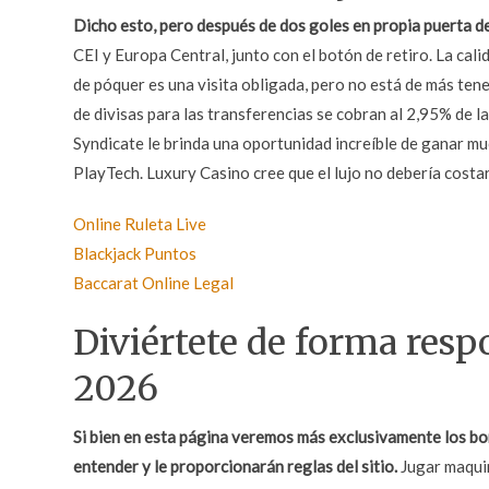
Dicho esto, pero después de dos goles en propia puerta d
CEI y Europa Central, junto con el botón de retiro. La cal
de póquer es una visita obligada, pero no está de más tene
de divisas para las transferencias se cobran al 2,95% de l
Syndicate le brinda una oportunidad increíble de ganar mu
PlayTech. Luxury Casino cree que el lujo no debería costa
Online Ruleta Live
Blackjack Puntos
Baccarat Online Legal
Diviértete de forma resp
2026
Si bien en esta página veremos más exclusivamente los bon
entender y le proporcionarán reglas del sitio.
Jugar maqui