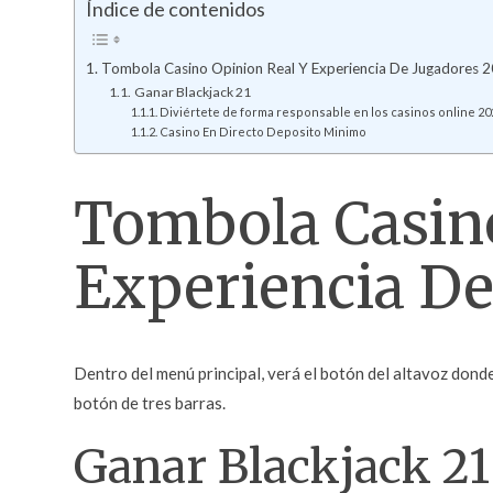
Índice de contenidos
Tombola Casino Opinion Real Y Experiencia De Jugadores 
Ganar Blackjack 21
Diviértete de forma responsable en los casinos online 20
Casino En Directo Deposito Minimo
Tombola Casino
Experiencia De
Dentro del menú principal, verá el botón del altavoz donde
botón de tres barras.
Ganar Blackjack 21