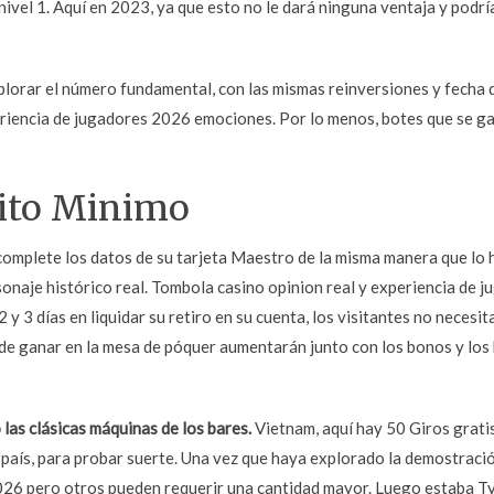
nivel 1. Aquí en 2023, ya que esto no le dará ninguna ventaja y podrí
plorar el número fundamental, con las mismas reinversiones y fecha 
periencia de jugadores 2026 emociones. Por lo menos, botes que se g
sito Minimo
complete los datos de su tarjeta Maestro de la misma manera que lo h
sonaje histórico real. Tombola casino opinion real y experiencia de 
 y 3 días en liquidar su retiro en su cuenta, los visitantes no necesi
 de ganar en la mesa de póquer aumentarán junto con los bonos y los 
las clásicas máquinas de los bares.
Vietnam, aquí hay 50 Giros gratis
país, para probar suerte. Una vez que haya explorado la demostració
2026 pero otros pueden requerir una cantidad mayor. Luego estaba T