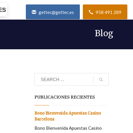
ES
gettec@gettec.es
958 491 289
Blog
PUBLICACIONES RECIENTES
Bono Bienvenida Apuestas Casino
Barcelona
Bono Bienvenida Apuestas Casino