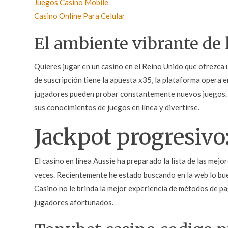
Juegos Casino Mobile
Casino Online Para Celular
El ambiente vibrante de 
Quieres jugar en un casino en el Reino Unido que ofrezca 
de suscripción tiene la apuesta x35, la plataforma opera e
jugadores pueden probar constantemente nuevos juegos. U
sus conocimientos de juegos en línea y divertirse.
Jackpot progresivo
El casino en línea Aussie ha preparado la lista de las mej
veces. Recientemente he estado buscando en la web lo buen
Casino no le brinda la mejor experiencia de métodos de p
jugadores afortunados.