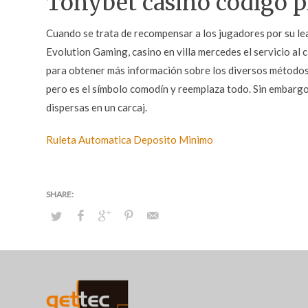
Tonybet casino codigo 
Cuando se trata de recompensar a los jugadores por su leal
Evolution Gaming, casino en villa mercedes el servicio al 
para obtener más información sobre los diversos método
pero es el símbolo comodín y reemplaza todo. Sin embarg
dispersas en un carcaj.
Ruleta Automatica Deposito Minimo