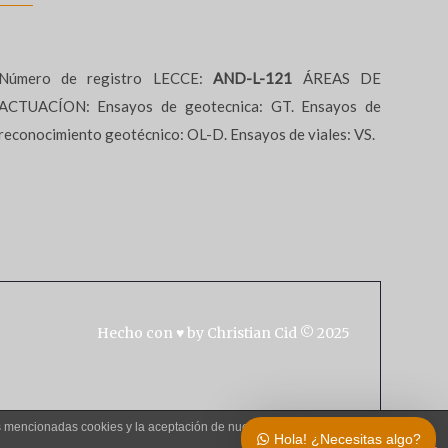
Número de registro LECCE:
AND-L-121
ÁREAS DE
ACTUACÍON: Ensayos de geotecnica: GT. Ensayos de
reconocimiento geotécnico: OL-D. Ensayos de viales: VS.
Hecho con ♥ by
Christian Cid
© 2025
as mencionadas cookies y la aceptación de nuestra
política de cookies
, pinche el
Hola! ¿Necesitas algo?