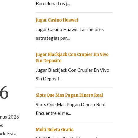
Barcelona Los j...
Jugar Casino Huawei
Jugar Casino Huawei Las mejores
estrategias par...
Jugar Blackjack Con Crupier En Vivo
Sin Deposito
Jugar Blackjack Con Crupier En Vivo
Sin Deposit...
26
Slots Que Mas Pagan Dinero Real
Slots Que Mas Pagan Dinero Real
Encuentre el me...
bonus 2026
es
Multi Ruleta Gratis
ck. Esta