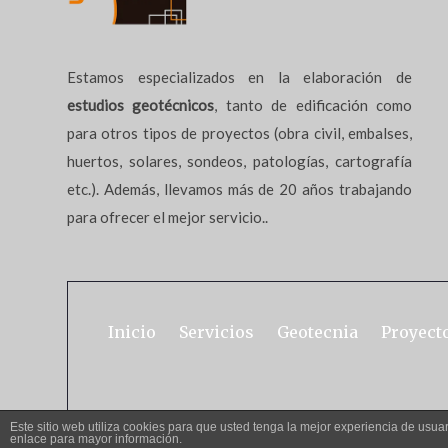
Estamos especializados en la elaboración de
estudios geotécnicos
, tanto de edificación como
para otros tipos de proyectos (obra civil, embalses,
huertos, solares, sondeos, patologías, cartografía
etc.). Además, llevamos más de 20 años trabajando
para ofrecer el mejor servicio..
Inicio
Servicios
Geotecnia
Proyect
Este sitio web utiliza cookies para que usted tenga la mejor experiencia de us
enlace para mayor información.