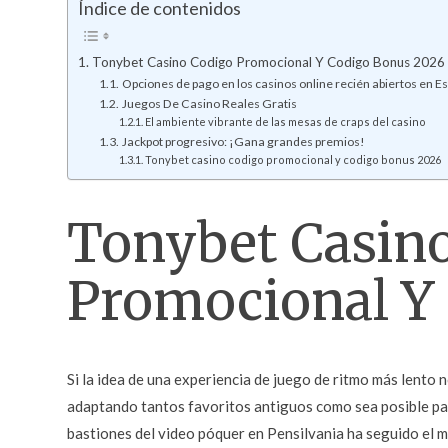
Índice de contenidos
Tonybet Casino Codigo Promocional Y Codigo Bonus 2026
Opciones de pago en los casinos online recién abiertos en E
Juegos De Casino Reales Gratis
El ambiente vibrante de las mesas de craps del casino
Jackpot progresivo: ¡Gana grandes premios!
Tonybet casino codigo promocional y codigo bonus 2026
Tonybet Casin
Promocional Y
Si la idea de una experiencia de juego de ritmo más lento
adaptando tantos favoritos antiguos como sea posible par
bastiones del video póquer en Pensilvania ha seguido el m