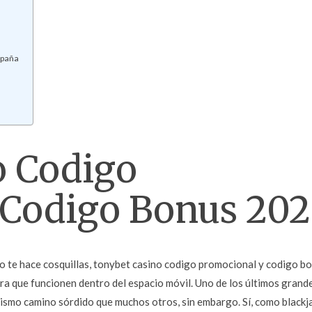
spaña
o Codigo
 Codigo Bonus 20
 no te hace cosquillas, tonybet casino codigo promocional y codigo 
a que funcionen dentro del espacio móvil. Uno de los últimos grand
ismo camino sórdido que muchos otros, sin embargo. Sí, como blackja