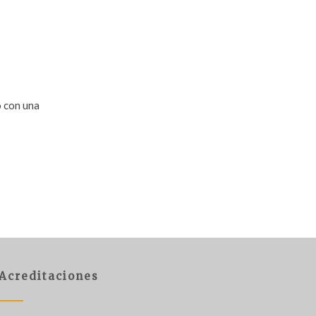
o con una
Acreditaciones