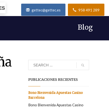
ES
gettec@gettec.es
958 491 289
Blog
ña
PUBLICACIONES RECIENTES
Bono Bienvenida Apuestas Casino
Barcelona
Bono Bienvenida Apuestas Casino