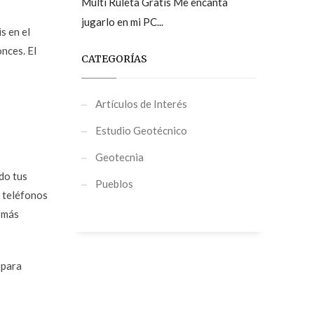
Multi Ruleta Gratis Me encanta
jugarlo en mi PC...
s en el
nces. El
CATEGORÍAS
Artículos de Interés
Estudio Geotécnico
Geotecnia
do tus
Pueblos
o teléfonos
o más
 para