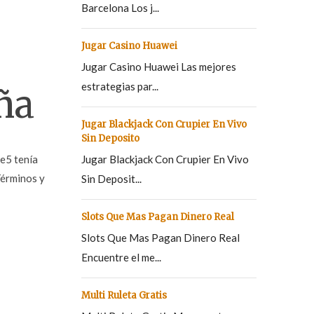
Barcelona Los j...
Jugar Casino Huawei
Jugar Casino Huawei Las mejores
estrategias par...
ña
Jugar Blackjack Con Crupier En Vivo
Sin Deposito
ie5 tenía
Jugar Blackjack Con Crupier En Vivo
Términos y
Sin Deposit...
Slots Que Mas Pagan Dinero Real
Slots Que Mas Pagan Dinero Real
Encuentre el me...
Multi Ruleta Gratis