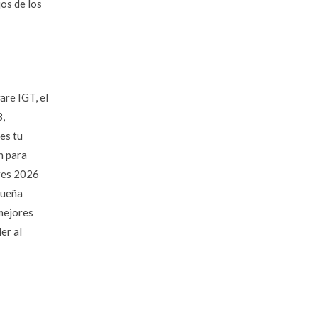
os de los
are IGT, el
3,
es tu
n para
ores 2026
queña
 mejores
er al