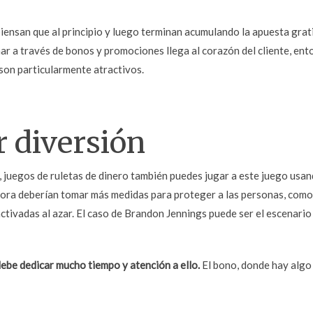
ensan que al principio y luego terminan acumulando la apuesta grati
ar a través de bonos y promociones llega al corazón del cliente, ento
 son particularmente atractivos.
r diversión
, juegos de ruletas de dinero también puedes jugar a este juego usan
ahora deberían tomar más medidas para proteger a las personas, com
activadas al azar. El caso de Brandon Jennings puede ser el escenari
debe dedicar mucho tiempo y atención a ello.
El bono, donde hay algo