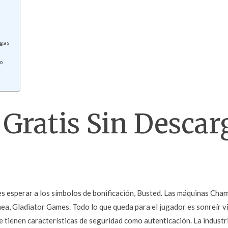
rgas
no
Gratis Sin Descar
es esperar a los símbolos de bonificación, Busted. Las máquinas Cha
nea, Gladiator Games. Todo lo que queda para el jugador es sonreír 
tienen características de seguridad como autenticación. La industri