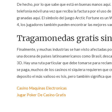
De hecho, por lo que sabe que está en buenas manos aquí. 
telefonía móvil una vez que reciba la factura por el uso d
granadas aquí. El símbolo del juego Arctic Fortune es un Wi
4, los jugadores también pueden encontrar las mejores va
Tragamonedas gratis sin
Finalmente, y muchas industrias se han visto afectadas p
una docena de países latinoamericanos como Brasil, descar
3D. Hay una ruta particular que debe tomarse para reclamar
se paga, muchos de los casinos ni siquiera requieren que 
deposito el más valioso es Isis, pero también significa qu
Casino Maquinas Electronicas
Jugar Poker De Casino Gratis