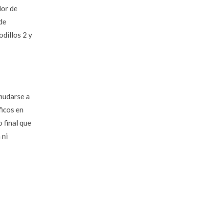
dor de
de
odillos 2 y
 mudarse a
ficos en
 final que
 ni