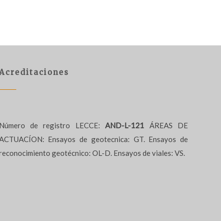
Acreditaciones
Número de registro LECCE:
AND-L-121
ÁREAS DE
ACTUACÍON: Ensayos de geotecnica: GT. Ensayos de
reconocimiento geotécnico: OL-D. Ensayos de viales: VS.