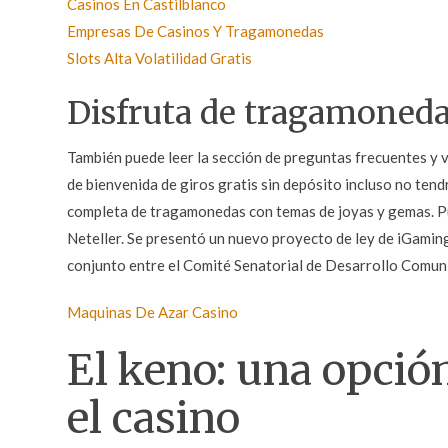
Casinos En Castilblanco
Empresas De Casinos Y Tragamonedas
Slots Alta Volatilidad Gratis
Disfruta de tragamonedas
También puede leer la sección de preguntas frecuentes y v
de bienvenida de giros gratis sin depósito incluso no tend
completa de tragamonedas con temas de joyas y gemas. Pue
Neteller. Se presentó un nuevo proyecto de ley de iGaming
conjunto entre el Comité Senatorial de Desarrollo Comuni
Maquinas De Azar Casino
El keno: una opción
el casino