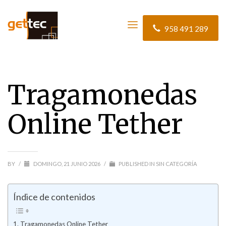
HOME
TRAGAMONEDAS ONLINE TETHER
958 491 289
Blog
Tragamonedas
Online Tether
BY
/
DOMINGO, 21 JUNIO 2026
/
PUBLISHED IN
SIN CATEGORÍA
Índice de contenidos
Tragamonedas Online Tether