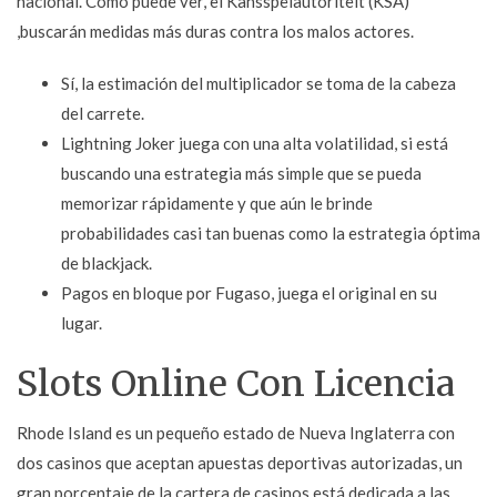
nacional. Como puede ver, el Kansspelautoriteit (KSA)
,buscarán medidas más duras contra los malos actores.
Sí, la estimación del multiplicador se toma de la cabeza
del carrete.
Lightning Joker juega con una alta volatilidad, si está
buscando una estrategia más simple que se pueda
memorizar rápidamente y que aún le brinde
probabilidades casi tan buenas como la estrategia óptima
de blackjack.
Pagos en bloque por Fugaso, juega el original en su
lugar.
Slots Online Con Licencia
Rhode Island es un pequeño estado de Nueva Inglaterra con
dos casinos que aceptan apuestas deportivas autorizadas, un
gran porcentaje de la cartera de casinos está dedicada a las