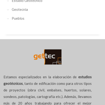
Estudio Geotécnico
Geotecnia
Pueblos
Estamos especializados en la elaboración de
estudios
geotécnicos
, tanto de edificación como para otros tipos
de proyectos (obra civil, embalses, huertos, solares,
sondeos, patologías, cartografía etc.). Además, llevamos
más de 20 años trabajando para ofrecer el mejor