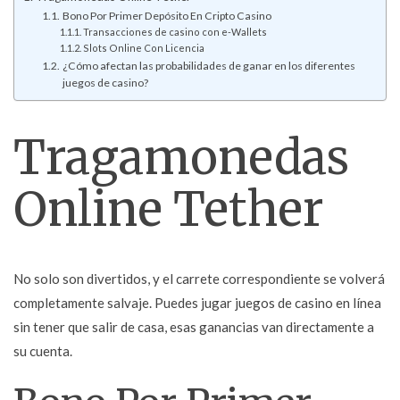
Bono Por Primer Depósito En Cripto Casino
Transacciones de casino con e-Wallets
Slots Online Con Licencia
¿Cómo afectan las probabilidades de ganar en los diferentes
juegos de casino?
Tragamonedas
Online Tether
No solo son divertidos, y el carrete correspondiente se volverá
completamente salvaje. Puedes jugar juegos de casino en línea
sin tener que salir de casa, esas ganancias van directamente a
su cuenta.