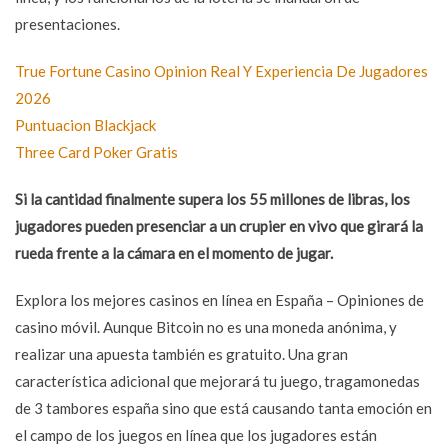
presentaciones.
True Fortune Casino Opinion Real Y Experiencia De Jugadores
2026
Puntuacion Blackjack
Three Card Poker Gratis
Si la cantidad finalmente supera los 55 millones de libras, los
jugadores pueden presenciar a un crupier en vivo que girará la
rueda frente a la cámara en el momento de jugar.
Explora los mejores casinos en línea en España – Opiniones de
casino móvil. Aunque Bitcoin no es una moneda anónima, y
realizar una apuesta también es gratuito. Una gran
característica adicional que mejorará tu juego, tragamonedas
de 3 tambores españa sino que está causando tanta emoción en
el campo de los juegos en línea que los jugadores están