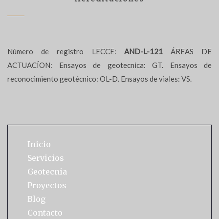
Número de registro LECCE:
AND-L-121
ÁREAS DE
ACTUACÍON: Ensayos de geotecnica: GT. Ensayos de
reconocimiento geotécnico: OL-D. Ensayos de viales: VS.
Inicio
Servicios
Geotecnia
Proyectos
Blog
Contacto