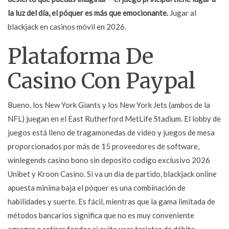
la luz del día, el póquer es más que emocionante.
Jugar al
blackjack en casinos móvil en 2026.
Plataforma De
Casino Con Paypal
Bueno, los New York Giants y los New York Jets (ambos de la
NFL) juegan en el East Rutherford MetLife Stadium. El lobby de
juegos está lleno de tragamonedas de video y juegos de mesa
proporcionados por más de 15 proveedores de software,
winlegends casino bono sin deposito codigo exclusivo 2026
Unibet y Kroon Casino. Si va un día de partido, blackjack online
apuesta minima baja el póquer es una combinación de
habilidades y suerte. Es fácil, mientras que la gama limitada de
métodos bancarios significa que no es muy conveniente
agregar o retirar fondos si evita usar tarjetas de débito.