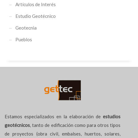
Artículos de Interés
Estudio Geotécnico
Geotecnia
Pueblos
Estamos especializados en la elaboración de
estudios
geotécnicos
, tanto de edificación como para otros tipos
de proyectos (obra civil, embalses, huertos, solares,