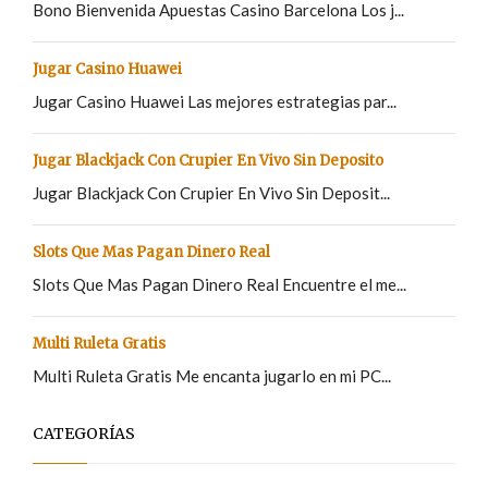
Bono Bienvenida Apuestas Casino Barcelona Los j...
Jugar Casino Huawei
Jugar Casino Huawei Las mejores estrategias par...
Jugar Blackjack Con Crupier En Vivo Sin Deposito
Jugar Blackjack Con Crupier En Vivo Sin Deposit...
Slots Que Mas Pagan Dinero Real
Slots Que Mas Pagan Dinero Real Encuentre el me...
Multi Ruleta Gratis
Multi Ruleta Gratis Me encanta jugarlo en mi PC...
CATEGORÍAS