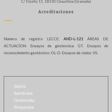
C/ Diseño 11. 18330 Chauchina (Granada)
Acreditaciones
Número de registro LECCE:
AND-L-121
ÁREAS DE
ACTUACÍON: Ensayos de geotecnica: GT. Ensayos de
reconocimiento geotécnico: OL-D. Ensayos de viales: VS.
Inicio
Servicios
Geotecnia
Proyectos