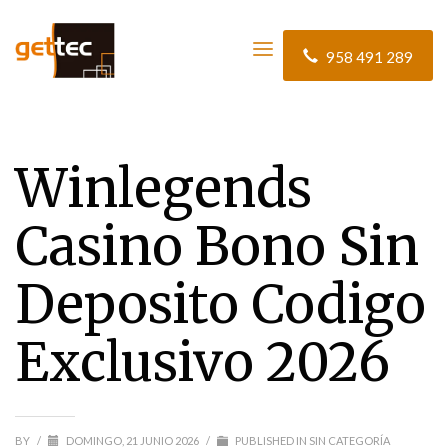
HOME
WINLEGENDS CASINO BONO SIN DEPOSITO CODIGO EXCLUSIVO 2026
958 491 289
Blog
Winlegends
Casino Bono Sin
Deposito Codigo
Exclusivo 2026
BY
/
DOMINGO, 21 JUNIO 2026
/
PUBLISHED IN
SIN CATEGORÍA