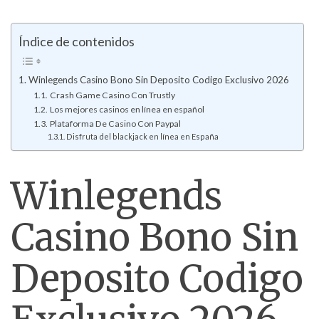
Índice de contenidos
Winlegends Casino Bono Sin Deposito Codigo Exclusivo 2026
Crash Game Casino Con Trustly
Los mejores casinos en línea en español
Plataforma De Casino Con Paypal
Disfruta del blackjack en línea en España
Winlegends
Casino Bono Sin
Deposito Codigo