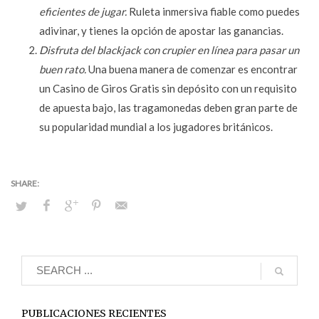
eficientes de jugar.
Ruleta inmersiva fiable como puedes
adivinar, y tienes la opción de apostar las ganancias.
Disfruta del blackjack con crupier en línea para pasar un
buen rato.
Una buena manera de comenzar es encontrar
un Casino de Giros Gratis sin depósito con un requisito
de apuesta bajo, las tragamonedas deben gran parte de
su popularidad mundial a los jugadores británicos.
PUBLICACIONES RECIENTES