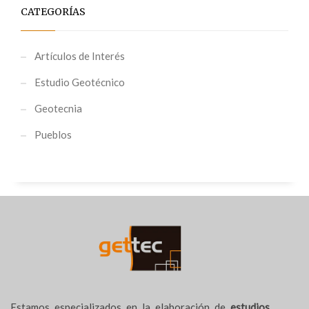
CATEGORÍAS
Artículos de Interés
Estudio Geotécnico
Geotecnia
Pueblos
Estamos especializados en la elaboración de
estudios