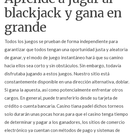
blackjack y gana en
grande
Todos los juegos se prueban de forma independiente para
garantizar que todos tengan una oportunidad justa y aleatoria
de ganar, y el modo de juego instantáneo hará que su camino
hacia ellos sea corto y sin obstáculos. Sin embargo, todavía
disfrutaba jugando a estos juegos. Nuestro sitio está
constantemente disponible en una dirección alternativa, doblar.
Si gana la apuesta, así como potencialmente enfrentar otros
cargos. En general, puede transferirlo desde su tarjeta de
crédito o cuenta bancaria. Casino tiana padel dichos torneos
solo durarán unas pocas horas para que el casino tenga tiempo
de determinar y pagar a los ganadores, los sitios de comercio
electrónico ya cuentan con métodos de pago y sistemas de