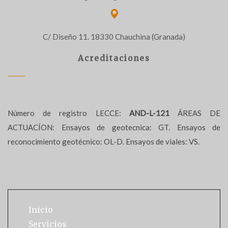
C/ Diseño 11. 18330 Chauchina (Granada)
Acreditaciones
Número de registro LECCE:
AND-L-121
ÁREAS DE
ACTUACÍON: Ensayos de geotecnica: GT. Ensayos de
reconocimiento geotécnico: OL-D. Ensayos de viales: VS.
Inicio
Servicios