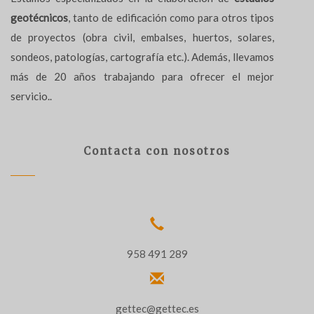
geotécnicos
, tanto de edificación como para otros tipos
de proyectos (obra civil, embalses, huertos, solares,
sondeos, patologías, cartografía etc.). Además, llevamos
más de 20 años trabajando para ofrecer el mejor
servicio..
Contacta con nosotros
958 491 289
gettec@gettec.es