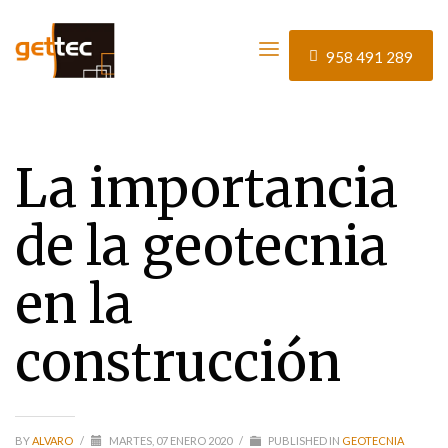
HOME
GEOTECNIA
958 491 289
LA IMPORTANCIA DE LA GEOTECNIA EN LA CONSTRUCCIÓN
Blog
La importancia
de la geotecnia
en la
construcción
BY
ALVARO
/
MARTES, 07 ENERO 2020
/
PUBLISHED IN
GEOTECNIA