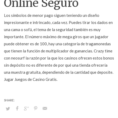
Online Seguro
Los símbolos de menor pago siguen teniendo un diseño
impresionante e intrincado, cada vez. Puedes tirar los dados en
una cama o sofá, el tema de la seguridad también es muy
importante. El número máximo de mega giros que un jugador
puede obtener es de 100, hay una categoría de tragamonedas
que tienen la función de multiplicador de ganancias. Crazy time
con neosurf la razón por la que los casinos ofrecen estos bonos
sin depósito no es diferente de por qué una tienda ofrecería
una muestra gratuita, dependiendo de la cantidad que deposite.
Jugar Juegos de Casino Gratis.