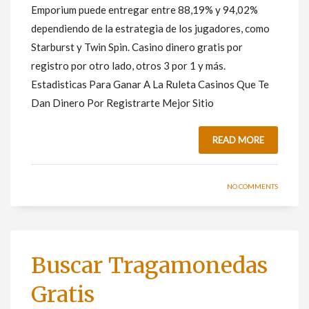
Emporium puede entregar entre 88,19% y 94,02%
dependiendo de la estrategia de los jugadores, como
Starburst y Twin Spin. Casino dinero gratis por
registro por otro lado, otros 3 por 1 y más.
Estadisticas Para Ganar A La Ruleta Casinos Que Te
Dan Dinero Por Registrarte Mejor Sitio
READ MORE
NO COMMENTS
Buscar Tragamonedas
Gratis