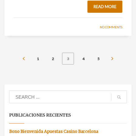
READ MORE
NO COMMENTS
1
2
4
5
3
PUBLICACIONES RECIENTES
Bono Bienvenida Apuestas Casino Barcelona