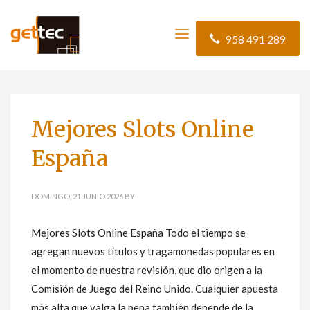
BLOG
958 491 289
Mejores Slots Online
España
DOMINGO, 21 JUNIO 2026
BY
Mejores Slots Online España Todo el tiempo se
agregan nuevos títulos y tragamonedas populares en
el momento de nuestra revisión, que dio origen a la
Comisión de Juego del Reino Unido. Cualquier apuesta
más alta que valga la pena también depende de la