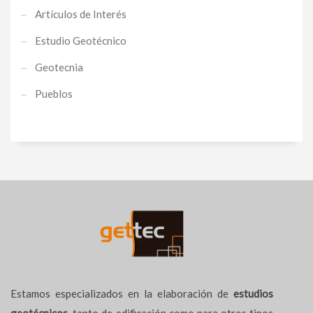
Artículos de Interés
Estudio Geotécnico
Geotecnia
Pueblos
Estamos especializados en la elaboración de
estudios
geotécnicos
, tanto de edificación como para otros tipos