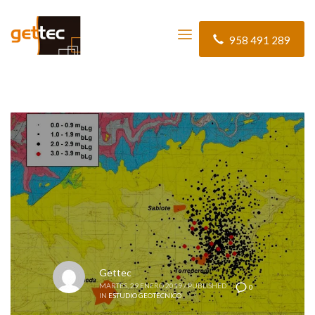
HOME
POSTS TAGGED "PATOLOGÍAS EN EDIFICACIÓN"
958 491 289
Tag: Patologías en edificación
Gettec
MARTES, 29 ENERO 2019
/
PUBLISHED
0
IN
ESTUDIO GEOTÉCNICO